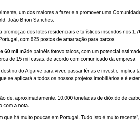
velmente, um dos maiores a fazer e a promover uma Comunidad
ld, João Brion Sanches.
 promoção dos lotes residenciais e turísticos inseridos nos 
 Portugal, com 825 postos de amarração para barcos.
de 60 mil m2
de painéis fotovoltaicos, com um potencial estim
 cerca de 15 mil casas, de acordo com comunicado da empresa.
estino do Algarve para viver, passar férias e investir, implica 
e se aplicará a todos os nossos projetos imobiliários e é exte
são de, aproximadamente, 10.000 toneladas de dióxido de carb
o com a nota.
m que há muito poucas em Portugal. Tudo isto é muito recente”