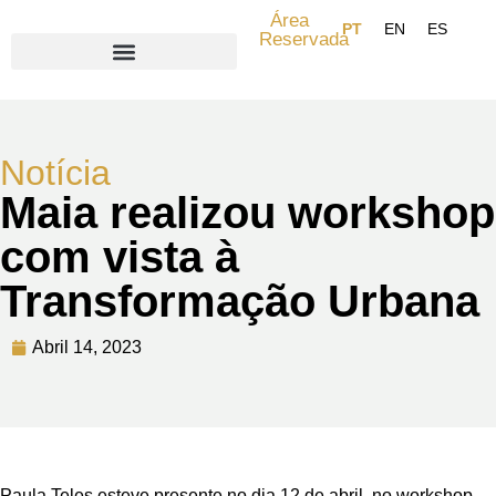
Área
Reservada
Search for:
Notícia
Maia realizou workshop
com vista à
Transformação Urbana
Abril 14, 2023
Paula Teles esteve presente no dia 12 de abril, no workshop