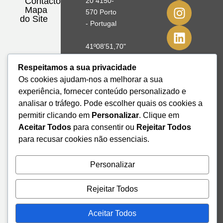
Contactos
20 4150-
Mapa
570 Porto
do Site
- Portugal
41º08'51,70"
N
Respeitamos a sua privacidade
8º39'41,76"
Os cookies ajudam-nos a melhorar a sua
W
experiência, fornecer conteúdo personalizado e
analisar o tráfego. Pode escolher quais os cookies a
+351 228
328 115
permitir clicando em
Personalizar
. Clique em
geral@institutodemobilidade.org
Aceitar Todos
para consentir ou
Rejeitar Todos
Subscreva
para recusar cookies não essenciais.
a
Newsletter
Personalizar
Rejeitar Todos
Send
Aceitar Todos