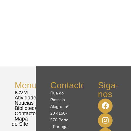
Menu
Contactos
Siga-
nos
ICVM
Rua do
Atividades
Passeio
Notícias
Alegre, nº
Biblioteca
Contactos
20 4150-
Mapa
570 Porto
do Site
- Portugal