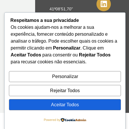
41º08'51,70"
N
Respeitamos a sua privacidade
8º39'41,76"
Os cookies ajudam-nos a melhorar a sua
W
experiência, fornecer conteúdo personalizado e
analisar o tráfego. Pode escolher quais os cookies a
+351 228
permitir clicando em
Personalizar
. Clique em
328 115
Aceitar Todos
para consentir ou
Rejeitar Todos
geral@institutodemobilidade.org
Subscreva
para recusar cookies não essenciais.
a
Newsletter
Personalizar
Rejeitar Todos
Send
Aceitar Todos
Powered by