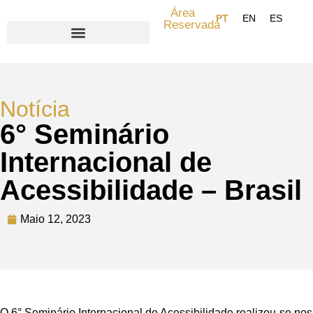
Área
Reservada
Search for:
Notícia
6° Seminário
Internacional de
Acessibilidade – Brasil
Maio 12, 2023
O 6° Seminário Internacional de Acessibilidade realizou-se nos