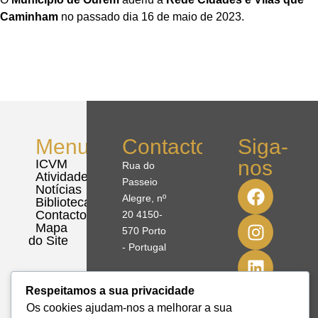
Caminham
no passado dia 16 de maio de 2023.
Menu
Contactos
Siga-
nos
ICVM
Rua do
Atividades
Passeio
Notícias
Alegre, nº
Biblioteca
Contactos
20 4150-
Mapa
570 Porto
do Site
- Portugal
41º08'51,70"
Respeitamos a sua privacidade
N
Os cookies ajudam-nos a melhorar a sua
8º39'41,76"