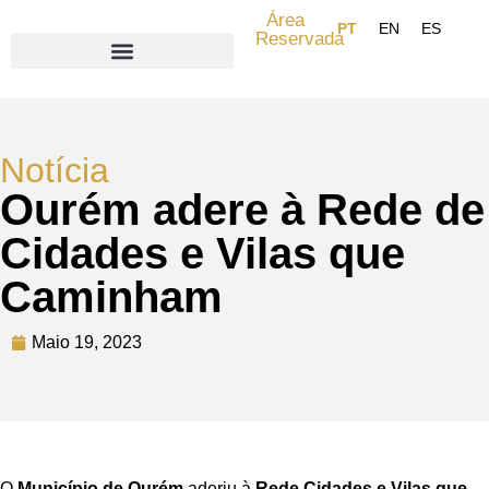
Área
Reservada
Search for:
Notícia
Ourém adere à Rede de
Cidades e Vilas que
Caminham
Maio 19, 2023
O
Município de Ourém
aderiu à
Rede Cidades e Vilas que