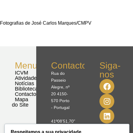
Fotografias de José Carlos Marques/CMPV
Menu
Contactos
Siga-
nos
ICVM
Rua do
Atividades
Passeio
Notícias
Alegre, nº
Biblioteca
Contactos
20 4150-
Mapa
570 Porto
do Site
- Portugal
41º08'51,70"
N
Respeitamos a sua privacidade