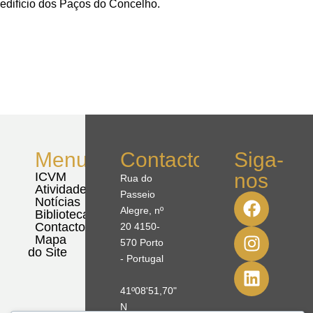
edifício dos Paços do Concelho.
Menu
Contactos
Siga-
nos
ICVM
Rua do
Atividades
Passeio
Notícias
Alegre, nº
Biblioteca
Contactos
20 4150-
Mapa
570 Porto
do Site
- Portugal
41º08'51,70"
N