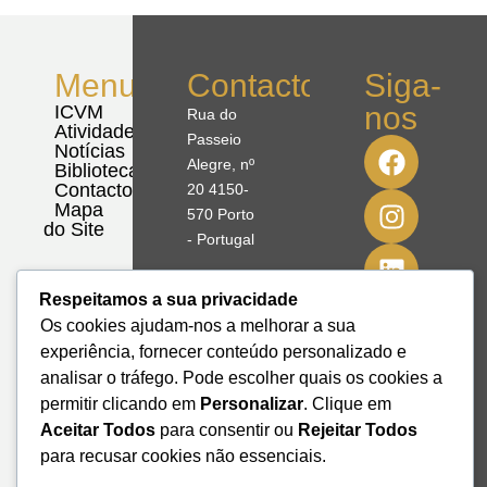
Menu
Contactos
Siga-
nos
ICVM
Rua do
Atividades
Passeio
Notícias
Alegre, nº
Biblioteca
Contactos
20 4150-
Mapa
570 Porto
do Site
- Portugal
41º08'51,70"
Respeitamos a sua privacidade
N
Os cookies ajudam-nos a melhorar a sua
8º39'41,76"
experiência, fornecer conteúdo personalizado e
W
analisar o tráfego. Pode escolher quais os cookies a
permitir clicando em
Personalizar
. Clique em
+351 228
Aceitar Todos
para consentir ou
Rejeitar Todos
328 115
para recusar cookies não essenciais.
geral@institutodemobilidade.org
Subscreva