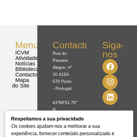
Menu
Contactos
Siga-
nos
ICVM
Rua do
Atividades
Passeio
Notícias
Alegre, nº
Biblioteca
Contactos
20 4150-
Mapa
570 Porto
do Site
- Portugal
41º08'51,70"
N
8º39'41,76"
Respeitamos a sua privacidade
W
Os cookies ajudam-nos a melhorar a sua
experiência, fornecer conteúdo personalizado e