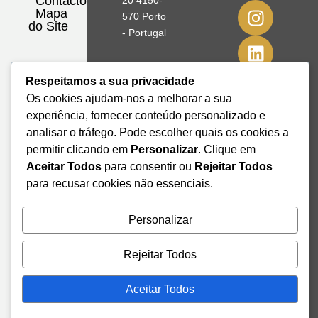
Contactos
20 4150-
Mapa
570 Porto
do Site
- Portugal
41º08'51,70"
Respeitamos a sua privacidade
N
Os cookies ajudam-nos a melhorar a sua
8º39'41,76"
W
experiência, fornecer conteúdo personalizado e
analisar o tráfego. Pode escolher quais os cookies a
+351 228
permitir clicando em
Personalizar
. Clique em
328 115
Aceitar Todos
para consentir ou
Rejeitar Todos
geral@institutodemobilidade.org
para recusar cookies não essenciais.
Subscreva
a
Newsletter
Personalizar
Rejeitar Todos
Send
Aceitar Todos