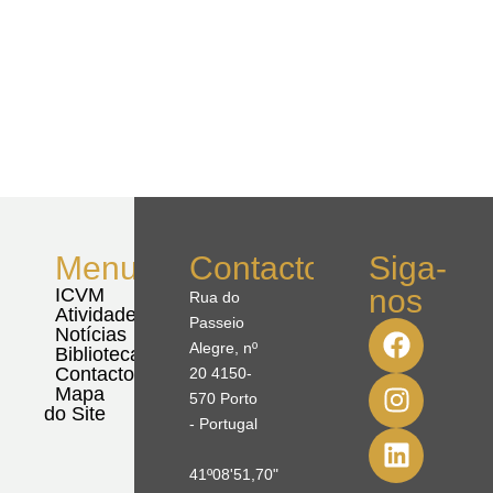
Menu
Contactos
Siga-
nos
ICVM
Rua do
Atividades
Passeio
Notícias
Alegre, nº
Biblioteca
Contactos
20 4150-
Mapa
570 Porto
do Site
- Portugal
41º08'51,70"