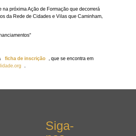
nte na próxima Ação de Formação que decorrerá
mbros da Rede de Cidades e Vilas que Caminham,
inanciamentos“
a
ficha de inscrição
, que se encontra em
lidade.org
.
Siga-