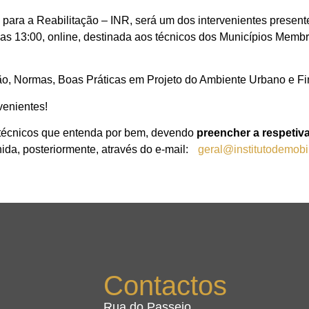
l para a Reabilitação – INR, será um dos intervenientes prese
e as 13:00, online, destinada aos técnicos dos Municípios Me
ção, Normas, Boas Práticas em Projeto do Ambiente Urbano e F
venientes!
 técnicos que entenda por bem, devendo
preencher a respetiv
ida, posteriormente, através do e-mail:
geral@institutodemobi
Contactos
Rua do Passeio