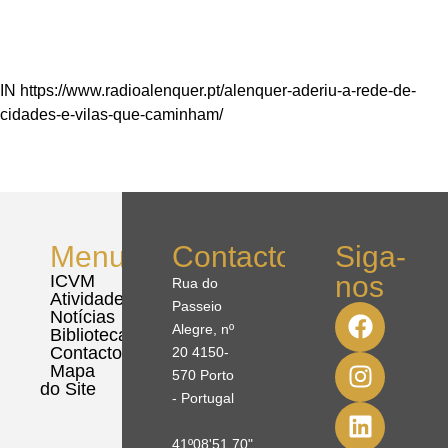
IN https://www.radioalenquer.pt/alenquer-aderiu-a-rede-de-
cidades-e-vilas-que-caminham/
Menu
Contactos
Siga-
nos
ICVM
Rua do
Atividades
Passeio
Notícias
Alegre, nº
Biblioteca
Contactos
20 4150-
Mapa
570 Porto
do Site
- Portugal
41º08'51,70"