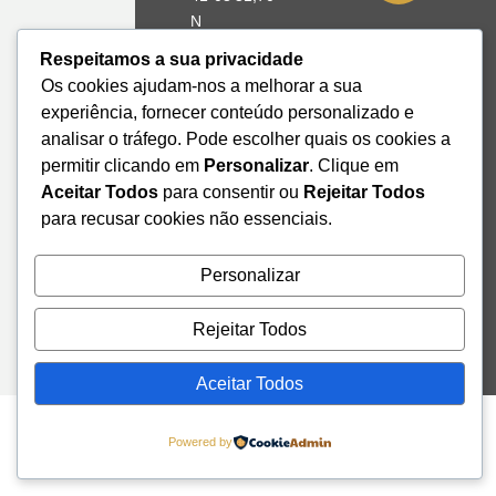
N
8º39'41,76"
Respeitamos a sua privacidade
W
Os cookies ajudam-nos a melhorar a sua
experiência, fornecer conteúdo personalizado e
+351 228
analisar o tráfego. Pode escolher quais os cookies a
328 115
permitir clicando em
Personalizar
. Clique em
geral@institutodemobilidade.org
Aceitar Todos
para consentir ou
Rejeitar Todos
Subscreva
a
para recusar cookies não essenciais.
Newsletter
Personalizar
Send
Rejeitar Todos
Aceitar Todos
Powered by