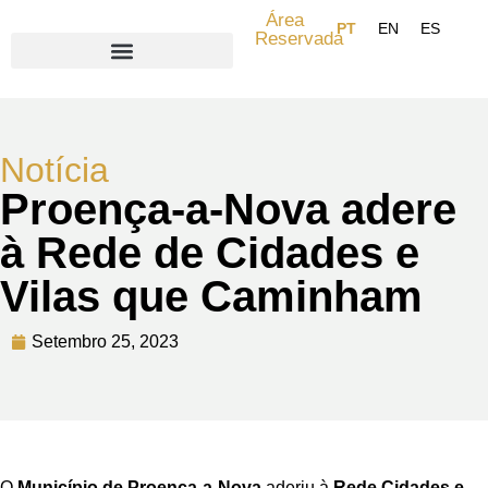
Área
Reservada
Search for:
Notícia
Proença-a-Nova adere
à Rede de Cidades e
Vilas que Caminham
Setembro 25, 2023
O
Município de Proença-a-Nova
aderiu à
Rede Cidades e