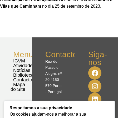
Vilas que Caminham
no dia 25 de setembro de 2023.
Menu
Contactos
Siga-
nos
ICVM
Rua do
Atividades
Passeio
Notícias
Alegre, nº
Biblioteca
Contactos
20 4150-
Mapa
570 Porto
do Site
- Portugal
41º08'51,70"
Respeitamos a sua privacidade
N
Os cookies ajudam-nos a melhorar a sua
8º39'41,76"