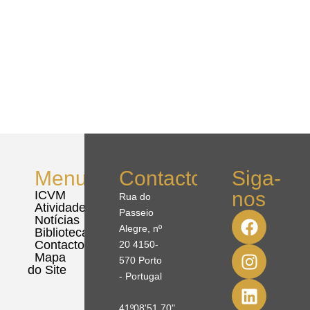
Menu
Contactos
Siga-
nos
ICVM
Rua do
Atividades
Passeio
Notícias
Alegre, nº
Biblioteca
Contactos
20 4150-
Mapa
570 Porto
do Site
- Portugal
41º08'51,70"