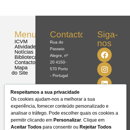
Menu
Contactos
Siga-
nos
ICVM
Rua do
Atividades
Passeio
Notícias
Alegre, nº
Biblioteca
Contactos
20 4150-
Mapa
570 Porto
do Site
- Portugal
41º08'51,70"
Respeitamos a sua privacidade
N
Os cookies ajudam-nos a melhorar a sua
8º39'41,76"
experiência, fornecer conteúdo personalizado e
W
analisar o tráfego. Pode escolher quais os cookies a
permitir clicando em
Personalizar
. Clique em
+351 228
Aceitar Todos
para consentir ou
Rejeitar Todos
328 115