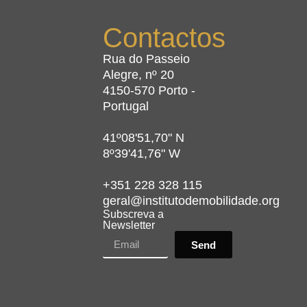
Contactos
Rua do Passeio
Alegre, nº 20
4150-570 Porto -
Portugal
41º08'51,70" N
8º39'41,76" W
+351 228 328 115
geral@institutodemobilidade.org
Subscreva a
Newsletter
Send