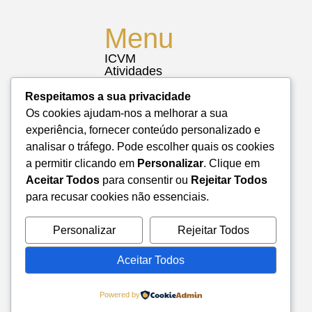
Menu
ICVM
Atividades
Notícias
Biblioteca
Respeitamos a sua privacidade
Contactos
Os cookies ajudam-nos a melhorar a sua
Mapa do Site
experiência, fornecer conteúdo personalizado e
analisar o tráfego. Pode escolher quais os cookies
a permitir clicando em
Personalizar
. Clique em
Aceitar Todos
para consentir ou
Rejeitar Todos
para recusar cookies não essenciais.
Personalizar
Rejeitar Todos
Aceitar Todos
Powered by