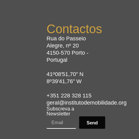
Contactos
Rua do Passeio
Alegre, nº 20
4150-570 Porto -
Portugal
41º08'51,70" N
8º39'41,76" W
+351 228 328 115
geral@institutodemobilidade.org
Subscreva a
Newsletter
Send