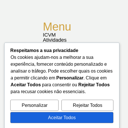
Menu
ICVM
Atividades
Notícias
Biblioteca
Respeitamos a sua privacidade
Contactos
Os cookies ajudam-nos a melhorar a sua
Mapa do Site
experiência, fornecer conteúdo personalizado e
analisar o tráfego. Pode escolher quais os cookies
a permitir clicando em
Personalizar
. Clique em
Aceitar Todos
para consentir ou
Rejeitar Todos
para recusar cookies não essenciais.
Personalizar
Rejeitar Todos
Aceitar Todos