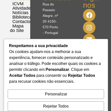
nos
ICVM
Rua do
Atividades
Passeio
Notícias
Alegre, nº
Biblioteca
Contactos
20 4150-
Mapa
570 Porto
do Site
- Portugal
41º08'51,70"
Respeitamos a sua privacidade
N
Os cookies ajudam-nos a melhorar a sua
8º39'41,76"
experiência, fornecer conteúdo personalizado e
W
analisar o tráfego. Pode escolher quais os cookies a
permitir clicando em
Personalizar
. Clique em
+351 228
Aceitar Todos
para consentir ou
Rejeitar Todos
328 115
para recusar cookies não essenciais.
geral@institutodemobilidade.org
Subscreva
a
Personalizar
Newsletter
Rejeitar Todos