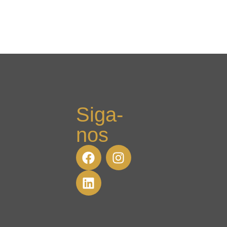
Siga-
nos