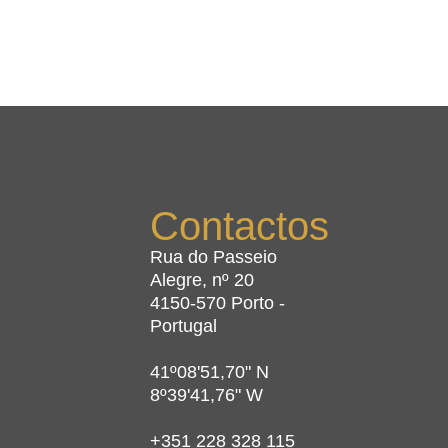
Contactos
Rua do Passeio
Alegre, nº 20
4150-570 Porto -
Portugal
41º08'51,70" N
8º39'41,76" W
+351 228 328 115