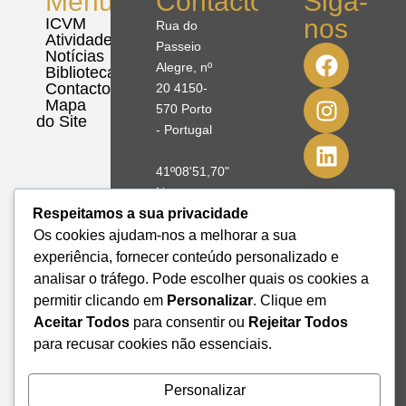
Menu
Contactos
Siga-
nos
ICVM
Rua do
Atividades
Passeio
Notícias
Alegre, nº
Biblioteca
Contactos
20 4150-
Mapa
570 Porto
do Site
- Portugal
41º08'51,70"
N
8º39'41,76"
Respeitamos a sua privacidade
W
Os cookies ajudam-nos a melhorar a sua
experiência, fornecer conteúdo personalizado e
+351 228
analisar o tráfego. Pode escolher quais os cookies a
328 115
permitir clicando em
Personalizar
. Clique em
geral@institutodemobilidade.org
Aceitar Todos
para consentir ou
Rejeitar Todos
Subscreva
para recusar cookies não essenciais.
a
Newsletter
Personalizar