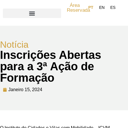
Área
Reservada
Search for:
Notícia
Inscrições Abertas
para a 3ª Ação de
Formação
Janeiro 15, 2024
O Instituto de Cidades e Vilas com Mobilidade – ICVM