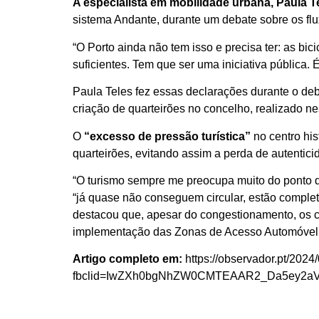
A especialista em mobilidade urbana, Paula T
sistema Andante, durante um debate sobre os flux
“O Porto ainda não tem isso e precisa ter: as b
suficientes. Tem que ser uma iniciativa pública. 
Paula Teles fez essas declarações durante o deba
criação de quarteirões no concelho, realizado nes
O
“excesso de pressão turística”
no centro his
quarteirões, evitando assim a perda de autentic
“O turismo sempre me preocupa muito do ponto de
“já quase não conseguem circular, estão complet
destacou que, apesar do congestionamento, os c
implementação das Zonas de Acesso Automóvel C
Artigo completo em:
https://observador.pt/2024/
fbclid=IwZXh0bgNhZW0CMTEAAR2_Da5ey2a