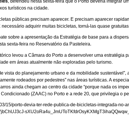
eles
, defendeu nesta sexta-feira que o Porto deveria integrar u
os turísticos na cidade.
icicletas públicas precisam aparecer. E precisam aparecer rapi
É necessário adquirir muitas bicicletas, torná-las quase gratuita
te sobre a apresentação da Estratégia de base para a dispersão
ta sexta-feira no Reservatório da Pasteleira.
tórico levou a Câmara do Porto a desenvolver uma estratégia p
idade em áreas atualmente não exploradas pelo turismo.
 vista do planejamento urbano e da mobilidade sustentável”, a
amente rodeados por pedestres” nas áreas turísticas. A especia
arros ainda chegam ao centro da cidade “porque nada os impe
ondicionado (ZAAC) no Porto e a rede 20, que privilegia o p
03/15/porto-devia-ter-rede-publica-de-bicicletas-integrada-no-a
VjbChUJ3cJ-sXU2oRa4u_JmUToTKfdrOsyKXMgT3ihaQQwq