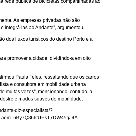
ma rede pública de bicicletas compartilhadas ao
damente. As empresas privadas não são
s e integrá-las ao Andante”, argumentou.
 dos fluxos turísticos do destino Porto e a
ara promover a cidade, dividindo-a em oito
firmou Paula Teles, ressaltando que os carros
lista e consultora em mobilidade urbana
de muitas vezes”, mencionando, contudo, a
edestre e modos suaves de mobilidade.
ndante-diz-especialista/?
w_aem_6By7Q366fUEsT7DW45qJ4A