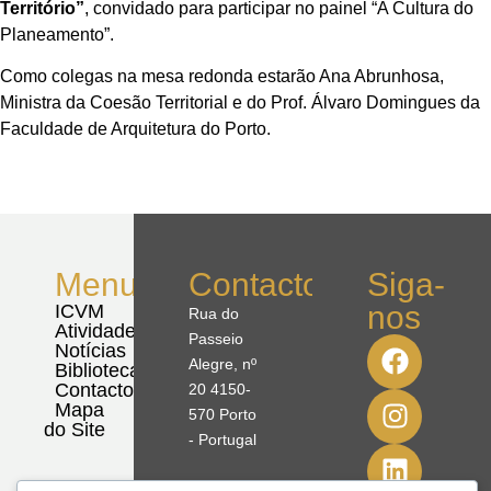
Território”
, convidado para participar no painel “A Cultura do
Planeamento”.
Como colegas na mesa redonda estarão Ana Abrunhosa,
Ministra da Coesão Territorial e do Prof. Álvaro Domingues da
Faculdade de Arquitetura do Porto.
Menu
Contactos
Siga-
nos
ICVM
Rua do
Atividades
Passeio
Notícias
Alegre, nº
Biblioteca
Contactos
20 4150-
Mapa
570 Porto
do Site
- Portugal
41º08'51,70"