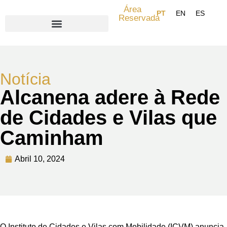
Área
Reservada
Search for:
Notícia
Alcanena adere à Rede
de Cidades e Vilas que
Caminham
Abril 10, 2024
O Instituto de Cidades e Vilas com Mobilidade (ICVM) anuncia