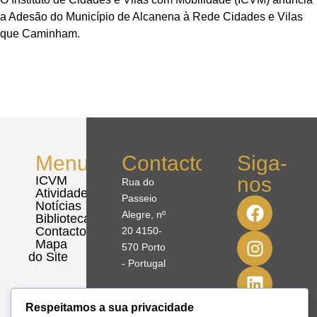
a Adesão do Município de Alcanena à Rede Cidades e Vilas
que Caminham.
Menu
Contactos
Siga-
nos
ICVM
Rua do
Atividades
Passeio
Notícias
Alegre, nº
Biblioteca
Contactos
20 4150-
Mapa
570 Porto
do Site
- Portugal
41º08'51,70"
Respeitamos a sua privacidade
N