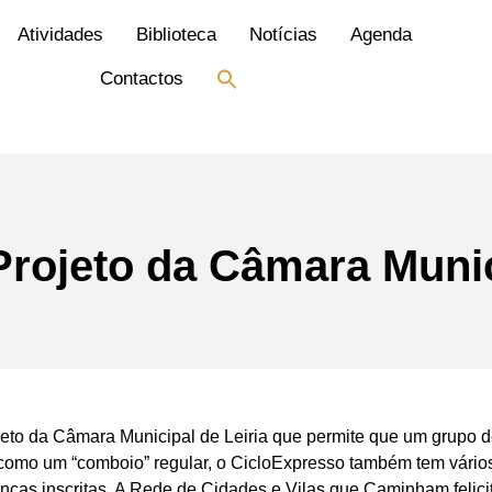
Atividades
Biblioteca
Notícias
Agenda
Search
Contactos
for:
Search Button
Projeto da Câmara Munic
to da Câmara Municipal de Leiria que permite que um grupo de 
como um “comboio” regular, o CicloExpresso também tem vários
ianças inscritas. A Rede de Cidades e Vilas que Caminham felici