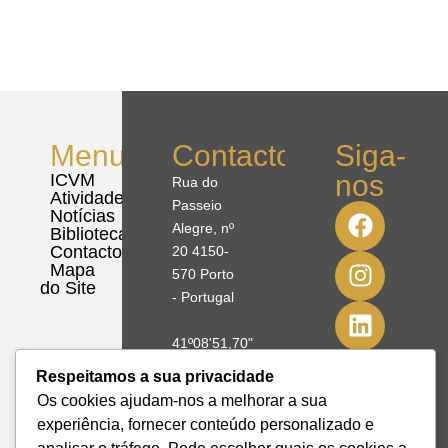
Menu
Contactos
Siga-
nos
ICVM
Rua do
Atividades
Passeio
Notícias
Alegre, nº
Biblioteca
Contactos
20 4150-
Mapa
570 Porto
do Site
- Portugal
41º08'51,70"
N
Respeitamos a sua privacidade
8º39'41,76"
Os cookies ajudam-nos a melhorar a sua
W
experiência, fornecer conteúdo personalizado e