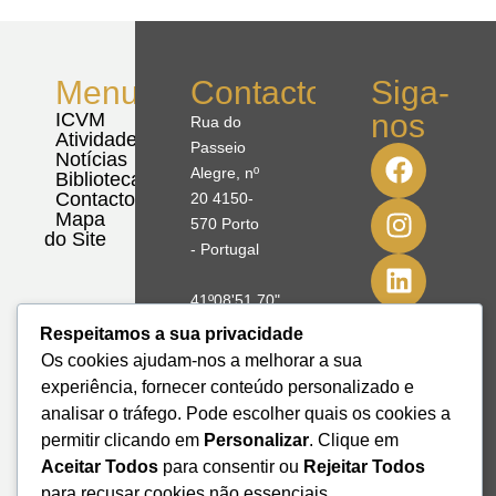
Menu
Contactos
Siga-
nos
ICVM
Rua do
Atividades
Passeio
Notícias
Alegre, nº
Biblioteca
Contactos
20 4150-
Mapa
570 Porto
do Site
- Portugal
41º08'51,70"
N
Respeitamos a sua privacidade
8º39'41,76"
Os cookies ajudam-nos a melhorar a sua
W
experiência, fornecer conteúdo personalizado e
analisar o tráfego. Pode escolher quais os cookies a
+351 228
permitir clicando em
Personalizar
. Clique em
328 115
Aceitar Todos
para consentir ou
Rejeitar Todos
geral@institutodemobilidade.org
para recusar cookies não essenciais.