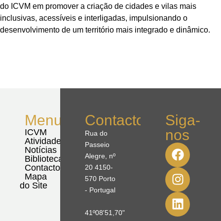
do ICVM em promover a criação de cidades e vilas mais
inclusivas, acessíveis e interligadas, impulsionando o
desenvolvimento de um território mais integrado e dinâmico.
Menu
Contactos
Siga-
nos
ICVM
Rua do
Atividades
Passeio
Notícias
Alegre, nº
Biblioteca
Contactos
20 4150-
Mapa
570 Porto
do Site
- Portugal
41º08'51,70"