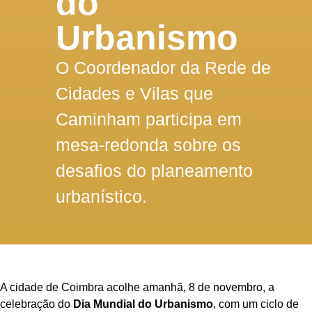
do
Urbanismo
O Coordenador da Rede de
Cidades e Vilas que
Caminham participa em
mesa-redonda sobre os
desafios do planeamento
urbanístico.
A cidade de Coimbra acolhe amanhã, 8 de novembro, a
celebração do
Dia Mundial do Urbanismo
, com um ciclo de