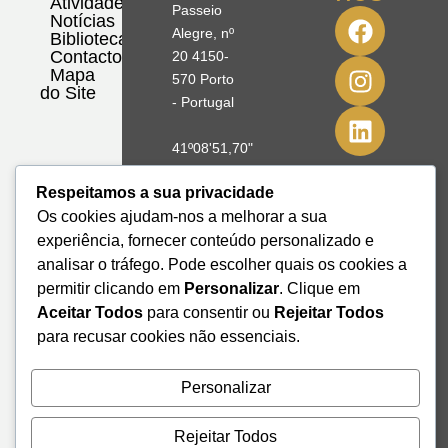
Atividades
Passeio
Notícias
Alegre, nº
Biblioteca
Contactos
20 4150-
Mapa
570 Porto
do Site
- Portugal
41º08'51,70"
N
Respeitamos a sua privacidade
8º39'41,76"
Os cookies ajudam-nos a melhorar a sua
W
experiência, fornecer conteúdo personalizado e
+351 228
analisar o tráfego. Pode escolher quais os cookies a
328 115
permitir clicando em
Personalizar
. Clique em
geral@institutodemobilidade.org
Aceitar Todos
para consentir ou
Rejeitar Todos
Subscreva
para recusar cookies não essenciais.
a
Newsletter
Personalizar
Rejeitar Todos
Send