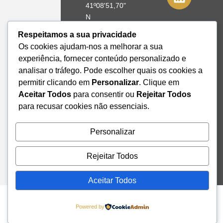
41º08'51,70"
N
8º39'41,76"
Respeitamos a sua privacidade
W
Os cookies ajudam-nos a melhorar a sua
experiência, fornecer conteúdo personalizado e
+351 228
analisar o tráfego. Pode escolher quais os cookies a
328 115
permitir clicando em
Personalizar
. Clique em
geral@institutodemobilidade.org
Aceitar Todos
para consentir ou
Rejeitar Todos
Subscreva
a
para recusar cookies não essenciais.
Newsletter
Personalizar
Send
Rejeitar Todos
Aceitar Todos
Powered by