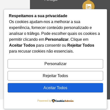
41º08'51,70"
Respeitamos a sua privacidade
N
Os cookies ajudam-nos a melhorar a sua
8º39'41,76"
experiência, fornecer conteúdo personalizado e
W
analisar o tráfego. Pode escolher quais os cookies a
+351 228
permitir clicando em
Personalizar
. Clique em
328 115
Aceitar Todos
para consentir ou
Rejeitar Todos
geral@institutodemobilidade.org
para recusar cookies não essenciais.
Subscreva
a
Newsletter
Personalizar
Rejeitar Todos
Send
Aceitar Todos
Powered by