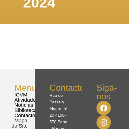
2024
Menu
Contactos
Siga-
nos
ICVM
Rua do
Atividades
Passeio
Notícias
Alegre, nº
Biblioteca
Contactos
20 4150-
Mapa
570 Porto
do Site
- Portugal