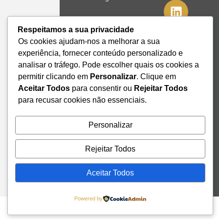
41º08'51,70"
Respeitamos a sua privacidade
N
Os cookies ajudam-nos a melhorar a sua
8º39'41,76"
experiência, fornecer conteúdo personalizado e
W
analisar o tráfego. Pode escolher quais os cookies a
permitir clicando em
Personalizar
. Clique em
+351 228
328 115
Aceitar Todos
para consentir ou
Rejeitar Todos
geral@institutodemobilidade.org
para recusar cookies não essenciais.
Subscreva
a
Newsletter
Personalizar
Rejeitar Todos
Send
Aceitar Todos
Powered by