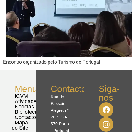
Encontro organizado pelo Turismo de Portugal
Menu
Contactos
Siga-
nos
ICVM
Rua do
Atividades
Passeio
Notícias
Alegre, nº
Biblioteca
Contactos
20 4150-
Mapa
570 Porto
do Site
- Portugal