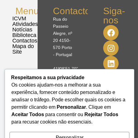
Menu
Contactos
Siga-
nos
ICVM
Rua do
Atividades
Passeio
Notícias
Alegre, nº
Biblioteca
Contactos
20 4150-
Mapa do
570 Porto
Site
- Portugal
41º08'51,70"
N
Respeitamos a sua privacidade
8º39'41,76"
Os cookies ajudam-nos a melhorar a sua
W
experiência, fornecer conteúdo personalizado e
analisar o tráfego. Pode escolher quais os cookies a
+351 228
permitir clicando em
Personalizar
. Clique em
328 115
Aceitar Todos
para consentir ou
Rejeitar Todos
geral@institutodemobilidade.org
para recusar cookies não essenciais.
Subscreva
a
Newsletter
Personalizar