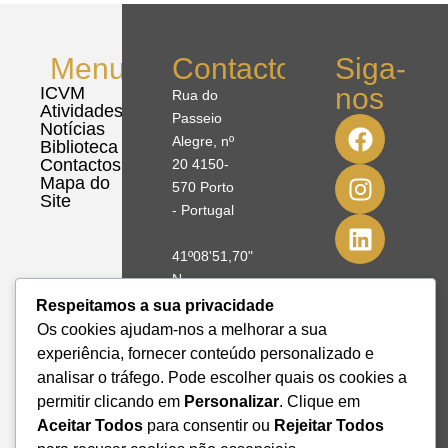
Menu
Contactos
Siga-
nos
ICVM
Rua do
Atividades
Passeio
Notícias
Alegre, nº
Biblioteca
Contactos
20 4150-
Mapa do
570 Porto
Site
- Portugal
41º08'51,70"
N
8º39'41,76"
Respeitamos a sua privacidade
W
Os cookies ajudam-nos a melhorar a sua
experiência, fornecer conteúdo personalizado e
+351 228
analisar o tráfego. Pode escolher quais os cookies a
328 115
permitir clicando em
Personalizar
. Clique em
geral@institutodemobilidade.org
Aceitar Todos
para consentir ou
Rejeitar Todos
Subscreva