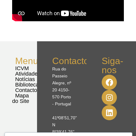
Menu
Contactos
Siga-
nos
ICVM
Rua do
Atividades
Passeio
Notícias
Alegre, nº
Biblioteca
Contactos
20 4150-
Mapa
570 Porto
do Site
- Portugal
41º08'51,70"
N
8º39'41,76"