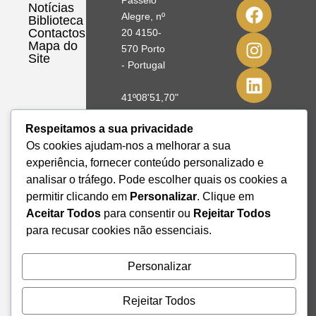
Passeio
Notícias
Alegre, nº
Biblioteca
Contactos
20 4150-
Mapa do
570 Porto
Site
- Portugal
41º08'51,70"
N
Respeitamos a sua privacidade
8º39'41,76"
Os cookies ajudam-nos a melhorar a sua
W
experiência, fornecer conteúdo personalizado e
+351 228
analisar o tráfego. Pode escolher quais os cookies a
328 115
permitir clicando em
Personalizar
. Clique em
geral@institutodemobilidade.org
Aceitar Todos
para consentir ou
Rejeitar Todos
Subscreva
para recusar cookies não essenciais.
a
Newsletter
Personalizar
Rejeitar Todos
Send