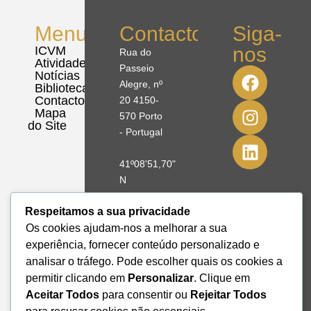
Menu
Contactos
Siga-
nos
ICVM
Rua do
Atividades
Passeio
Notícias
Alegre, nº
Biblioteca
Contactos
20 4150-
Mapa
570 Porto
do Site
- Portugal
41º08'51,70"
N
8º39'41,76"
Respeitamos a sua privacidade
W
Os cookies ajudam-nos a melhorar a sua
+351 228
experiência, fornecer conteúdo personalizado e
328 115
analisar o tráfego. Pode escolher quais os cookies a
geral@institutodemobilidade.org
permitir clicando em
Personalizar
. Clique em
Subscreva
Aceitar Todos
para consentir ou
Rejeitar Todos
a