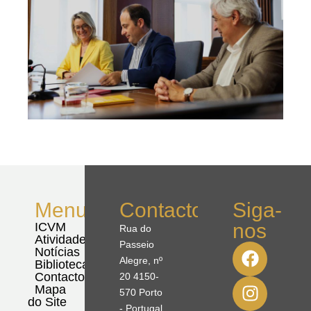
Menu
Contactos
Siga-
nos
ICVM
Rua do
Atividades
Passeio
Notícias
Alegre, nº
Biblioteca
Contactos
20 4150-
Mapa
570 Porto
do Site
- Portugal