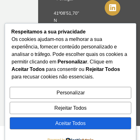
41º08'51,70"
N
8º39'41,76"
Respeitamos a sua privacidade
W
Os cookies ajudam-nos a melhorar a sua
experiência, fornecer conteúdo personalizado e
+351 228
analisar o tráfego. Pode escolher quais os cookies a
328 115
permitir clicando em
Personalizar
. Clique em
geral@institutodemobilidade.org
Aceitar Todos
para consentir ou
Rejeitar Todos
Subscreva
a
para recusar cookies não essenciais.
Newsletter
Personalizar
Send
Rejeitar Todos
Aceitar Todos
Powered by