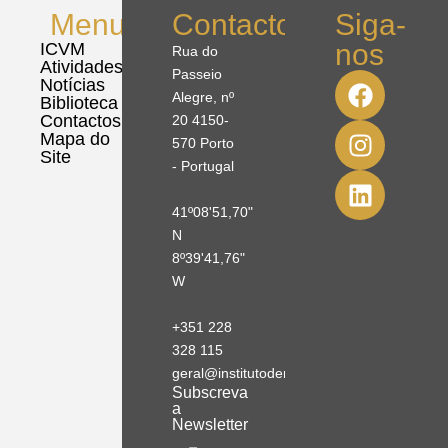
Menu
Contactos
Siga-
nos
ICVM
Rua do
Atividades
Passeio
Notícias
Alegre, nº
Biblioteca
Contactos
20 4150-
Mapa do
570 Porto
Site
- Portugal
41º08'51,70"
N
8º39'41,76"
W
+351 228
328 115
geral@institutodemobilidade.org
Subscreva
a
Newsletter