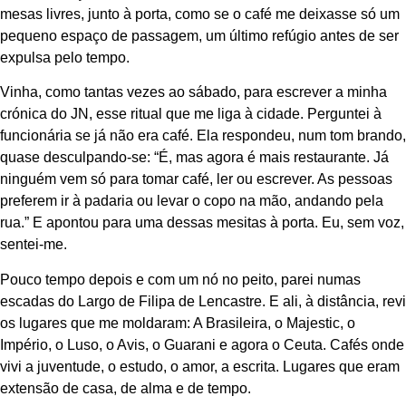
mesas livres, junto à porta, como se o café me deixasse só um
pequeno espaço de passagem, um último refúgio antes de ser
expulsa pelo tempo.
Vinha, como tantas vezes ao sábado, para escrever a minha
crónica do JN, esse ritual que me liga à cidade. Perguntei à
funcionária se já não era café. Ela respondeu, num tom brando,
quase desculpando-se: “É, mas agora é mais restaurante. Já
ninguém vem só para tomar café, ler ou escrever. As pessoas
preferem ir à padaria ou levar o copo na mão, andando pela
rua.” E apontou para uma dessas mesitas à porta. Eu, sem voz,
sentei-me.
Pouco tempo depois e com um nó no peito, parei numas
escadas do Largo de Filipa de Lencastre. E ali, à distância, revi
os lugares que me moldaram: A Brasileira, o Majestic, o
Império, o Luso, o Avis, o Guarani e agora o Ceuta. Cafés onde
vivi a juventude, o estudo, o amor, a escrita. Lugares que eram
extensão de casa, de alma e de tempo.