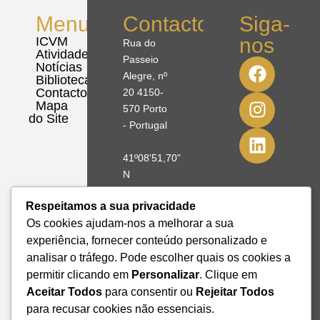
Menu
Contactos
Siga-
nos
ICVM
Rua do
Atividades
Passeio
Notícias
Alegre, nº
Biblioteca
Contactos
20 4150-
Mapa
570 Porto
do Site
- Portugal
41º08'51,70"
N
8º39'41,76"
Respeitamos a sua privacidade
W
Os cookies ajudam-nos a melhorar a sua
+351 228
experiência, fornecer conteúdo personalizado e
328 115
analisar o tráfego. Pode escolher quais os cookies a
geral@institutodemobilidade.org
permitir clicando em
Personalizar
. Clique em
Subscreva
Aceitar Todos
para consentir ou
Rejeitar Todos
a
para recusar cookies não essenciais.
Newsletter