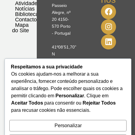
Atividades
Passeio
Notícias
Alegre, nº
Biblioteca
Contactos
20 4150-
Mapa
570 Porto
do Site
- Portugal
41º08'51,70"
N
8º39'41,76"
Respeitamos a sua privacidade
W
Os cookies ajudam-nos a melhorar a sua
experiência, fornecer conteúdo personalizado e
+351 228
analisar o tráfego. Pode escolher quais os cookies a
328 115
geral@institutodemobilidade.org
permitir clicando em
Personalizar
. Clique em
Subscreva
Aceitar Todos
para consentir ou
Rejeitar Todos
a
para recusar cookies não essenciais.
Newsletter
Personalizar
Send