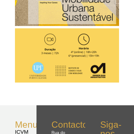
Menu
Contactos
Siga-
nos
ICVM
Rua do