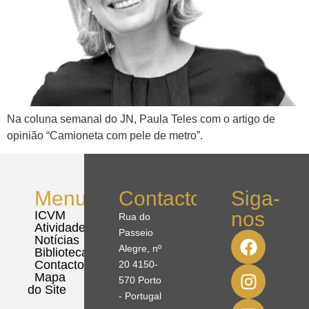
Na coluna semanal do JN, Paula Teles com o artigo de
opinião “Camioneta com pele de metro”.
Menu
Contactos
Siga-
nos
ICVM
Rua do
Atividades
Passeio
Notícias
Alegre, nº
Biblioteca
Contactos
20 4150-
Mapa
570 Porto
do Site
- Portugal