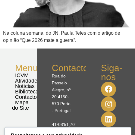
Na coluna semanal do JN, Paula Teles com o artigo de
opinião “Que 2026 mate a guerra”.
Menu
Contactos
Siga-
nos
ICVM
Rua do
Atividades
Passeio
Notícias
Alegre, nº
Biblioteca
Contactos
20 4150-
Mapa
570 Porto
do Site
- Portugal
41º08'51,70"
N