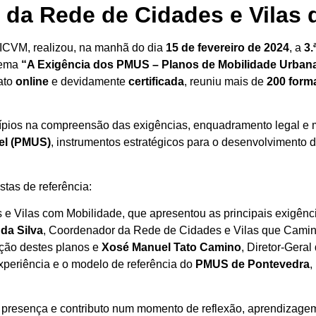
 da Rede de Cidades e Vila
, ICVM, realizou, na manhã do dia
15 de fevereiro de 2024
, a
3.
tema
“A Exigência dos PMUS – Planos de Mobilidade Urbana
mato
online
e devidamente
certificada
, reuniu mais de
200 for
cípios na compreensão das exigências, enquadramento legal e
el (PMUS)
, instrumentos estratégicos para o desenvolvimento de
tas de referência:
des e Vilas com Mobilidade, que apresentou as principais exig
da Silva
, Coordenador da Rede de Cidades e Vilas que Camin
ação destes planos e
Xosé Manuel Tato Camino
, Diretor-Gera
xperiência e o modelo de referência do
PMUS de Pontevedra
,
 presença e contributo num momento de reflexão, aprendizagem e