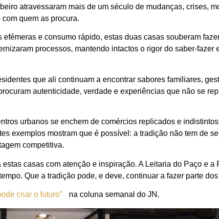
Ribeiro atravessaram mais de um século de mudanças, crises, m
ão com quem as procura.
fémeras e consumo rápido, estas duas casas souberam fazer a
izaram processos, mantendo intactos o rigor do saber-fazer e
esidentes que ali continuam a encontrar sabores familiares, ge
 procuram autenticidade, verdade e experiências que não se re
tros urbanos se enchem de comércios replicados e indistintos, 
tes exemplos mostram que é possível: a tradição não tem de se
tagem competitiva.
 estas casas com atenção e inspiração. A Leitaria do Paço e a
empo. Que a tradição pode, e deve, continuar a fazer parte dos
de criar o futuro”
na coluna semanal do JN.