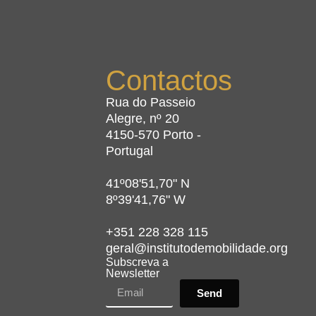
Contactos
Rua do Passeio
Alegre, nº 20
4150-570 Porto -
Portugal
41º08'51,70" N
8º39'41,76" W
+351 228 328 115
geral@institutodemobilidade.org
Subscreva a
Newsletter
Send