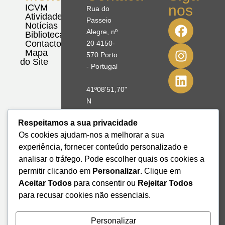
nos
ICVM
Rua do
Atividades
Passeio
Notícias
Alegre, nº
Biblioteca
Contactos
20 4150-
Mapa
570 Porto
do Site
- Portugal
41º08'51,70"
N
8º39'41,76"
Respeitamos a sua privacidade
W
Os cookies ajudam-nos a melhorar a sua
experiência, fornecer conteúdo personalizado e
+351 228
328 115
analisar o tráfego. Pode escolher quais os cookies a
geral@institutodemobilidade.org
permitir clicando em
Personalizar
. Clique em
Subscreva
Aceitar Todos
para consentir ou
Rejeitar Todos
a
para recusar cookies não essenciais.
Newsletter
Personalizar