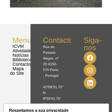
Menu
Contactos
Siga-
nos
ICVM
Rua do
Atividades
Passeio
Notícias
Alegre, nº
Biblioteca
Contactos
20 4150-
Mapa
570 Porto
do Site
- Portugal
41º08'51,70"
N
8º39'41,76"
W
Respeitamos a sua privacidade