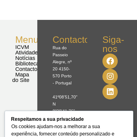
Menu
Contactos
Siga-
nos
ICVM
Rua do
Atividades
Passeio
Notícias
Alegre, nº
Biblioteca
Contactos
20 4150-
Mapa
570 Porto
do Site
- Portugal
41º08'51,70"
N
8º39'41,76"
W
Respeitamos a sua privacidade
Os cookies ajudam-nos a melhorar a sua
+351 228
experiência, fornecer conteúdo personalizado e