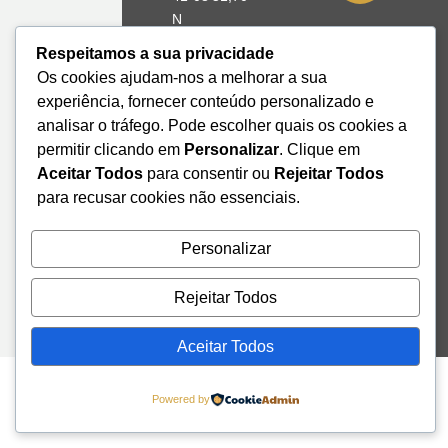
N
8º39'41,76"
Respeitamos a sua privacidade
W
Os cookies ajudam-nos a melhorar a sua
experiência, fornecer conteúdo personalizado e
+351 228
analisar o tráfego. Pode escolher quais os cookies a
328 115
permitir clicando em
Personalizar
. Clique em
geral@institutodemobilidade.org
Aceitar Todos
para consentir ou
Rejeitar Todos
Subscreva
a
para recusar cookies não essenciais.
Newsletter
Personalizar
Send
Rejeitar Todos
Aceitar Todos
Powered by