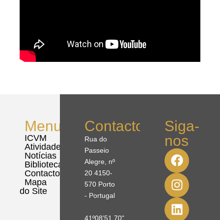
Menu
Contactos
Siga-
nos
ICVM
Rua do
Atividades
Passeio
Notícias
Alegre, nº
Biblioteca
Contactos
20 4150-
Mapa
570 Porto
do Site
- Portugal
41º08'51,70"