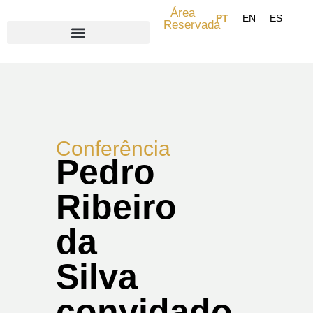
Área
Reservada
Search for:
Conferência
Pedro
Ribeiro
da
Silva
convidado