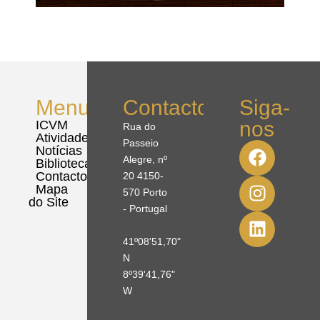
Menu
Contactos
Siga-
nos
ICVM
Rua do
Atividades
Passeio
Notícias
Alegre, nº
Biblioteca
Contactos
20 4150-
Mapa
570 Porto
do Site
- Portugal
41º08'51,70"
N
8º39'41,76"
W