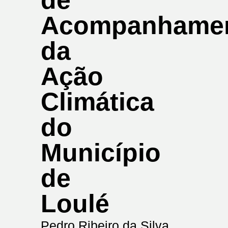
de
Acompanhame
da
Ação
Climática
do
Município
de
Loulé
Pedro Ribeiro da Silva